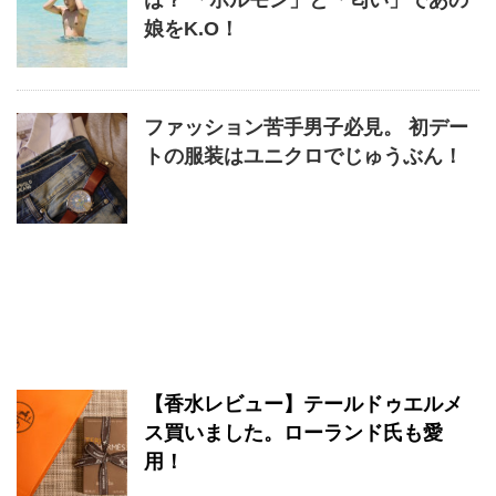
は？ 「ホルモン」と「匂い」であの
娘をK.O！
ファッション苦手男子必見。 初デー
トの服装はユニクロでじゅうぶん！
【香水レビュー】テールドゥエルメ
ス買いました。ローランド氏も愛
用！